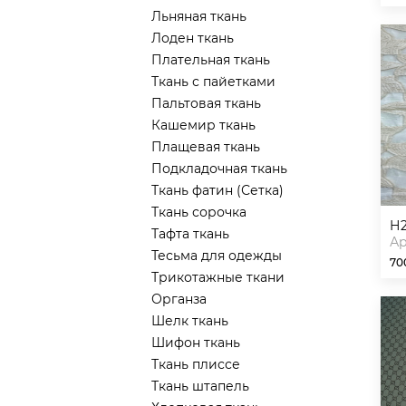
Льняная ткань
Лоден ткань
Плательная ткань
Ткань с пайетками
Пальтовая ткань
Кашемир ткань
Плащевая ткань
Подкладочная ткань
Ткань фатин (Сетка)
Ткань сорочка
Тафта ткань
Ар
Тесьма для одежды
70
Трикотажные ткани
Органза
Шелк ткань
Шифон ткань
Ткань плиссе
Ткань штапель