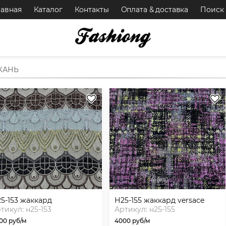
лавная
Каталог
Контакты
Оплата & доставка
Поиск
КАНЬ
н25-153 жаккард
н25-155 жаккард versace
тикул: н25-153
Артикул: н25-155
00 руб/м
4000 руб/м