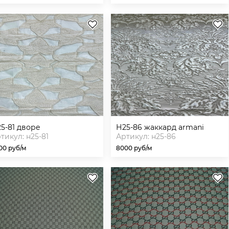
н25-81 дворе
н25-86 жаккард armani
тикул: н25-81
Артикул: н25-86
00 руб/м
8000 руб/м