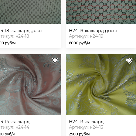
н24-18 жаккард gucci
н24-19 жаккард gucci
тикул: н24-18
Артикул: н24-19
00 руб/м
6000 руб/м
н24-14 жаккард
н24-13 жаккард
тикул: н24-14
Артикул: н24-13
00 руб/м
2500 руб/м